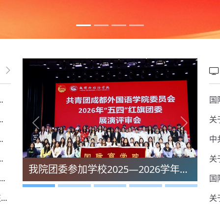
多
院召开2025—2026学年工作总结会
院举办学生组织新老干部见面会暨新任干部首次例会
Previous
Next
院成功举行2026年学生组织总结表彰暨换任大会
—我院全覆盖开展暑期安全教育班会
我院团委参加学校2025—2026学年度“五四”红旗团委展演评审会
婷同志在省委教育工委“两优一先”评选中获表彰
国
我院顺利开展2026年暑期“三下乡”社会实践出征仪式