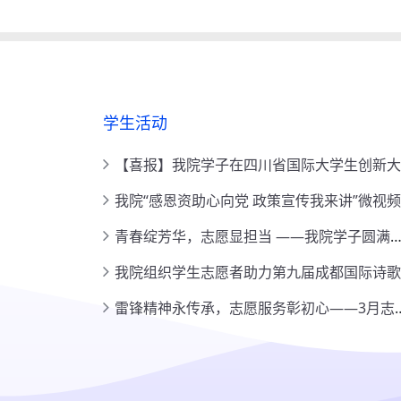
学生活动
更多
【喜报】我院学子在四川省国际大学生创新大赛校级决赛斩获佳绩
我院“感恩资助心向党 政策宣传我来讲”微视频比赛圆满落幕
青春绽芳华，志愿显担当 ——我院学子圆满完成第114届全国糖酒商品交易会志愿服务工作
我院组织学生志愿者助力第九届成都国际诗歌周
雷锋精神永传承，志愿服务彰初心——3月志愿服务一览